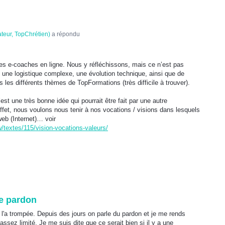
ateur, TopChrétien
)
a répondu
des e-coaches en ligne. Nous y réfléchissons, mais ce n’est pas
 une logistique complexe, une évolution technique, ainsi que de
es différents thèmes de TopFormations (très difficile à trouver).
st une très bonne idée qui pourrait être fait par une autre
ffet, nous voulons nous tenir à nos vocations / visions dans lesquels
web (Internet)… voir
/textes/115/vision-vocations-valeurs/
le pardon
'a trompée. Depuis des jours on parle du pardon et je me rends
ez limité. Je me suis dite que ce serait bien si il y a une