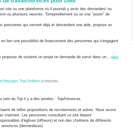
 de travail/services pour Dieu
r un site ou une plateforme où il pourrait y avoir des demandes/ ou
vre ou plusieurs oeuvres. Temporellement ou un vrai "poste" de
es personnes qui servent déjà et demandent une aide, propose un
re en lien une possibilité de financement des personnes qui s'engagent
e proposer de soutenir un projet on demande de servir dans un…
plus
nt Manager, TopChrétien
)
a répondu
u sein du Top il y a des années : TopAnnonces.
taient de telles propositions de recrutements et autres. Nous avons
as vraiment. Les personnes consultant ce site étaient
sponsables d’églises (offreurs) et non des chrétiens de différents
ux annonces (demandeurs).