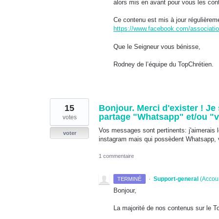
alors mis en avant pour vous les con
Ce contenu est mis à jour régulièremen
https://www.facebook.com/association
Que le Seigneur vous bénisse,
Rodney de l’équipe du TopChrétien.
15
Bonjour. Merci d'exister ! J
partage "Whatsapp" et/ou "vib
votes
Vos messages sont pertinents: j'aimerais l
voter
instagram mais qui possèdent Whatsapp, v
1 commentaire
·
Support-general
(
Accou
TERMINÉ
Bonjour,
La majorité de nos contenus sur le 