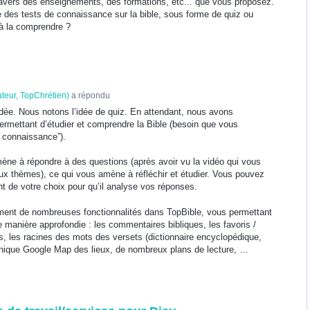
ravers des enseignements, des formations, etc... que vous proposez.
 des tests de connaissance sur la bible, sous forme de quiz ou
t à la comprendre ?
ateur, TopChrétien
)
a répondu
idée. Nous notons l’idée de quiz. En attendant, nous avons
rmettant d’étudier et comprendre la Bible (besoin que vous
 connaissance”).
ne à répondre à des questions (après avoir vu la vidéo qui vous
x thèmes), ce qui vous amène à réfléchir et étudier. Vous pouvez
de votre choix pour qu’il analyse vos réponses.
ent de nombreuses fonctionnalités dans TopBible, vous permettant
e manière approfondie : les commentaires bibliques, les favoris /
es, les racines des mots des versets (dictionnaire encyclopédique,
phique Google Map des lieux, de nombreux plans de lecture, …