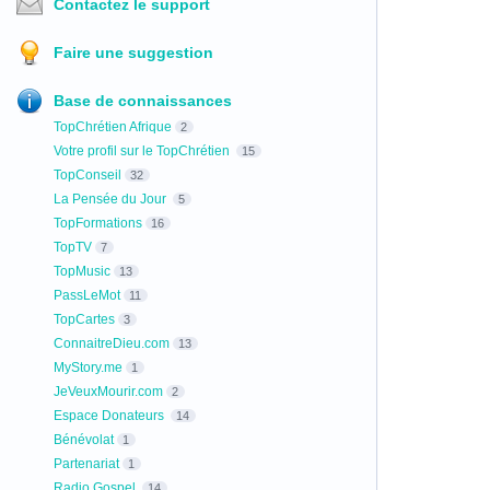
Contactez le support
Faire une suggestion
Base de connaissances
TopChrétien Afrique
2
Votre profil sur le TopChrétien
15
TopConseil
32
La Pensée du Jour
5
TopFormations
16
TopTV
7
TopMusic
13
PassLeMot
11
TopCartes
3
ConnaitreDieu.com
13
MyStory.me
1
JeVeuxMourir.com
2
Espace Donateurs
14
Bénévolat
1
Partenariat
1
Radio Gospel
14