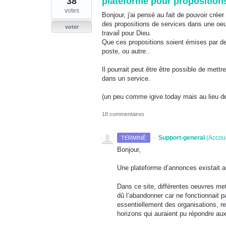
38
plateforme pour propositions
votes
Bonjour, j'ai pensé au fait de pouvoir crée
des propositions de services dans une oeu
voter
travail pour Dieu.
Que ces propositions soient émises par d
poste, ou autre..
Il pourrait peut être être possible de mett
dans un service.
(un peu comme igive.today mais au lieu d
18 commentaires
·
Support-general
(
Accou
TERMINÉ
Bonjour,
Une plateforme d’annonces existait a
Dans ce site, différentes oeuvres met
dû l’abandonner car ne fonctionnait p
essentiellement des organisations, re
horizons qui auraient pu répondre a