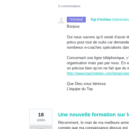
5 commentaires
·
Top Chrétien
(
Administr
TERMINÉ
Bonjour,
Oui nous savons qu’il serait d’avoir 
prévu pour tout de suite car demande
nombreux e-coaches spécialisés dans l
Concernant une ligne téléphonique, c’e
organisation mais pas par nous. En e
on précise bien qu’on ne fait que du 
http://www.topchretien.com/letop/view
Que Dieu vous bénisse.
L’équipe du Top
18
Une nouvelle formation sur 
votes
Récemment, le mari de ma meilleure amie l
compte que ma connaissance dessus est ass