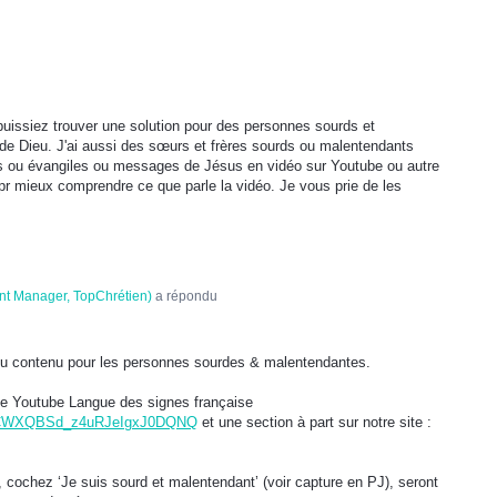
uissiez trouver une solution pour des personnes sourds et
 de Dieu. J'ai aussi des sœurs et frères sourds ou malentendants
es ou évangiles ou messages de Jésus en vidéo sur Youtube ou autre
pr mieux comprendre ce que parle la vidéo. Je vous prie de les
nt Manager, TopChrétien
)
a répondu
 du contenu pour les personnes sourdes & malentendantes.
e Youtube Langue des signes française
l/UCWXQBSd_z4uRJeIgxJ0DQNQ
et une section à part sur notre site :
n, cochez ‘Je suis sourd et malentendant’ (voir capture en PJ), seront