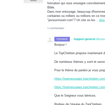
voter
formation qui nous enseigne concrètement
Bible.
Dans mon entourage, beaucoup d'hommes tr
centaines ou milliers ou millions en ce mo
"jeveuxmourir-com"? Un site où les…
plus
1 commentaire
·
Support-general
(
Accou
TERMINÉ
Bonjour !
Le TopChrétien propose maintenant d
De nombreux thèmes y sont et seront 
Pour le thème du pardon je vous prop
https://topmessages.topchretien.com/s
https://topmessages.topchretien.com/se
Que le Seigneur vous bénisse,
Rodney de l’équipe du TopChrétien