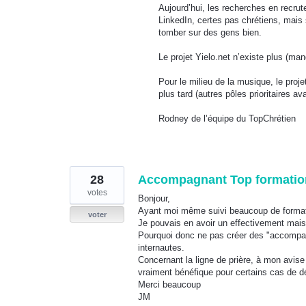
Aujourd’hui, les recherches en recrut
LinkedIn, certes pas chrétiens, mais 
tomber sur des gens bien.
Le projet Yielo.net n’existe plus (ma
Pour le milieu de la musique, le proj
plus tard (autres pôles prioritaires ava
Rodney de l’équipe du TopChrétien
28
Accompagnant Top formation"
votes
Bonjour,
Ayant moi même suivi beaucoup de formati
voter
Je pouvais en avoir un effectivement mais 
Pourquoi donc ne pas créer des "accompag
internautes.
Concernant la ligne de prière, à mon avise
vraiment bénéfique pour certains cas de dé
Merci beaucoup
JM