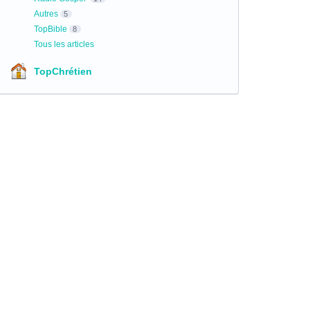
Autres
5
TopBible
8
Tous les articles
TopChrétien