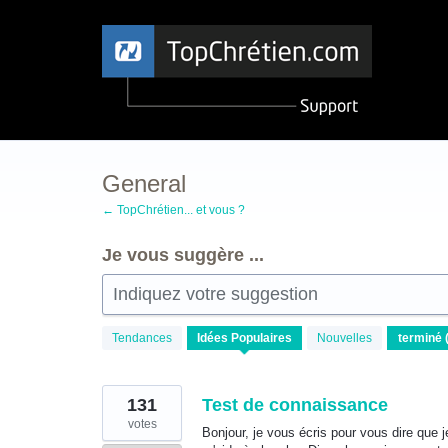
Aller
au
contenu
General
← TopChrétien... et vous ?
Je vous suggère ...
Indiquez votre suggestion
45
Tendances
Idées
Populaires
Nouvelles
résultats
trouvés
131
Test de connaissance
votes
Bonjour, je vous écris pour vous dire que 