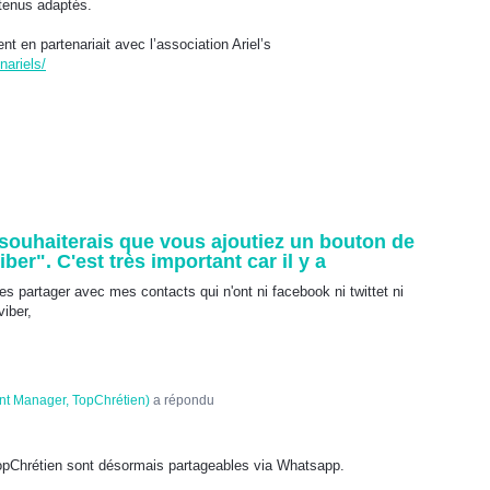
tenus adaptés.
t en partenariait avec l’association Ariel’s
ariels/
e souhaiterais que vous ajoutiez un bouton de
er". C'est très important car il y a
es partager avec mes contacts qui n'ont ni facebook ni twittet ni
iber,
nt Manager, TopChrétien
)
a répondu
TopChrétien sont désormais partageables via Whatsapp.