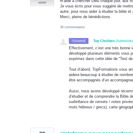
m'aide à chercher Dieu chaque jour, aux t
voter
Je vous écris pour vous suggéré de mettre
autre, pour nous aider à étudier la bible e
Merci, pleins de bénédictions.
39 commentaires
·
Top Chrétien
(
Administr
TERMINÉ
Effectivement, c’est une très bonne 
développé plusieurs éléments vous pe
exprimez dans cette idée de “Test de
Tout d’abord, TopFormations vous amè
aidera beaucoup à étudier de nombreu
être accompagnés d’un accompagnant 
Aussi, nous avons développé récemm
d’étudier et de comprendre la Bible d
surbrillance de versets / notes privé
mots hébreux / grecs), carte géogra