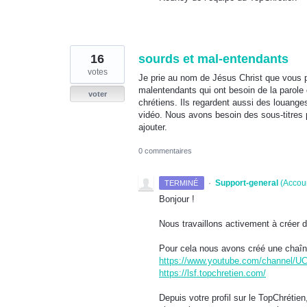
16
sourds et mal-entendants
votes
Je prie au nom de Jésus Christ que vous p
malentendants qui ont besoin de la parole
voter
chrétiens. Ils regardent aussi des louang
vidéo. Nous avons besoin des sous-titres 
ajouter.
0 commentaires
·
Support-general
(
Accou
TERMINÉ
Bonjour !
Nous travaillons activement à créer
Pour cela nous avons créé une chaîn
https://www.youtube.com/channe
https://lsf.topchretien.com/
Depuis votre profil sur le TopChrétie