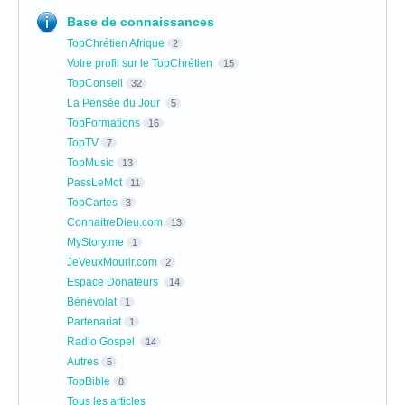
Base de connaissances
TopChrétien Afrique
2
Votre profil sur le TopChrétien
15
TopConseil
32
La Pensée du Jour
5
TopFormations
16
TopTV
7
TopMusic
13
PassLeMot
11
TopCartes
3
ConnaitreDieu.com
13
MyStory.me
1
JeVeuxMourir.com
2
Espace Donateurs
14
Bénévolat
1
Partenariat
1
Radio Gospel
14
Autres
5
TopBible
8
Tous les articles