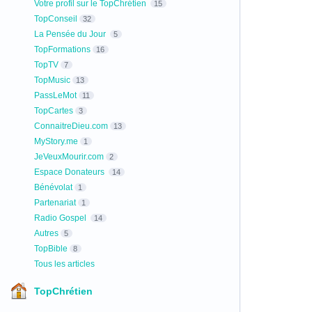
Votre profil sur le TopChrétien
15
TopConseil
32
La Pensée du Jour
5
TopFormations
16
TopTV
7
TopMusic
13
PassLeMot
11
TopCartes
3
ConnaitreDieu.com
13
MyStory.me
1
JeVeuxMourir.com
2
Espace Donateurs
14
Bénévolat
1
Partenariat
1
Radio Gospel
14
Autres
5
TopBible
8
Tous les articles
TopChrétien