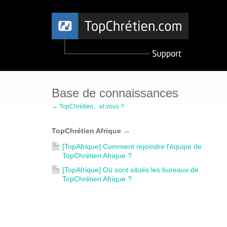
Base de connaissances
← TopChrétien... et vous ?
TopChrétien Afrique
→
[TopAfrique] Comment rejoindre l'équipe de
TopChrétien Afrique ?
[TopAfrique] Où sont situés les bureaux de
TopChrétien Afrique ?