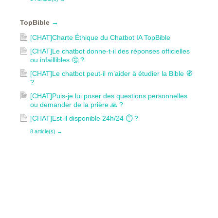
TopBible
→
[CHAT]Charte Éthique du Chatbot IA TopBible
[CHAT]Le chatbot donne-t-il des réponses officielles
ou infaillibles 🤔 ?
[CHAT]Le chatbot peut-il m’aider à étudier la Bible 🧭
?
[CHAT]Puis-je lui poser des questions personnelles
ou demander de la prière 🙏 ?
[CHAT]Est-il disponible 24h/24 ⏱ ?
8 article(s)
→