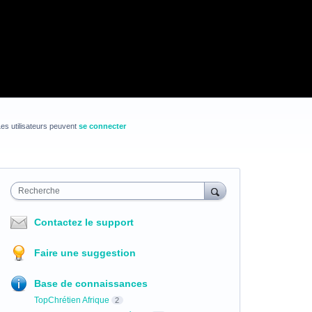
es utilisateurs peuvent
se connecter
Recherche
Contactez le support
Faire une suggestion
Base de connaissances
TopChrétien Afrique
2