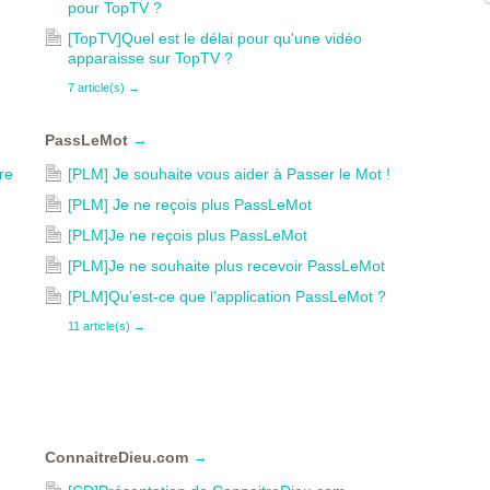
pour TopTV ?
[TopTV]Quel est le délai pour qu'une vidéo
apparaisse sur TopTV ?
7 article(s)
→
PassLeMot
→
re
[PLM] Je souhaite vous aider à Passer le Mot !
[PLM] Je ne reçois plus PassLeMot
,
[PLM]Je ne reçois plus PassLeMot
[PLM]Je ne souhaite plus recevoir PassLeMot
[PLM]Qu’est-ce que l’application PassLeMot ?
11 article(s)
→
ConnaitreDieu.com
→