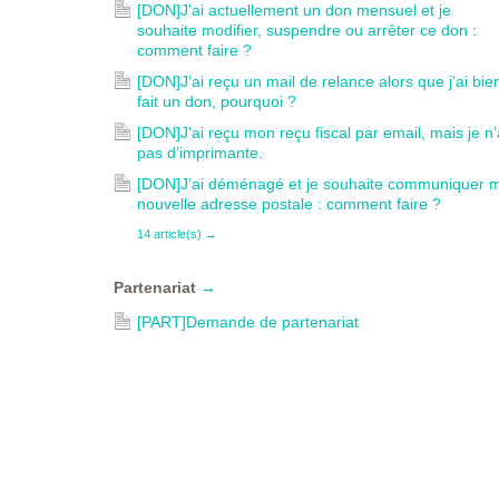
[DON]J'ai actuellement un don mensuel et je
souhaite modifier, suspendre ou arrêter ce don :
comment faire ?
[DON]J’ai reçu un mail de relance alors que j’ai bie
fait un don, pourquoi ?
[DON]J'ai reçu mon reçu fiscal par email, mais je n’
pas d’imprimante.
[DON]J’ai déménagé et je souhaite communiquer 
nouvelle adresse postale : comment faire ?
14 article(s)
→
Partenariat
→
[PART]Demande de partenariat