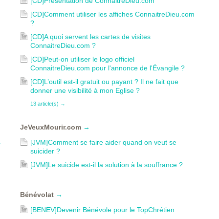
[CD]Présentation de ConnaitreDieu.com
[CD]Comment utiliser les affiches ConnaitreDieu.com
?
[CD]A quoi servent les cartes de visites
ConnaitreDieu.com ?
[CD]Peut-on utiliser le logo officiel
ConnaitreDieu.com pour l'annonce de l'Évangile ?
[CD]L’outil est-il gratuit ou payant ? Il ne fait que
donner une visibilité à mon Eglise ?
13 article(s)
→
JeVeuxMourir.com
→
s
[JVM]Comment se faire aider quand on veut se
suicider ?
[JVM]Le suicide est-il la solution à la souffrance ?
Bénévolat
→
[BENEV]Devenir Bénévole pour le TopChrétien