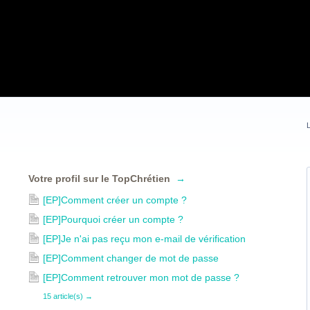
L
Votre profil sur le TopChrétien
→
[EP]Comment créer un compte ?
[EP]Pourquoi créer un compte ?
[EP]Je n'ai pas reçu mon e-mail de vérification
[EP]Comment changer de mot de passe
[EP]Comment retrouver mon mot de passe ?
15 article(s)
→