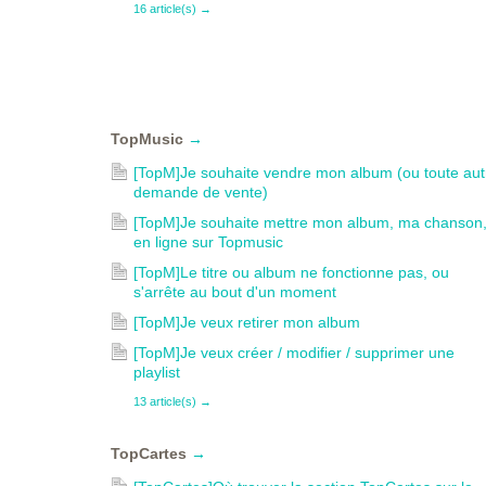
16 article(s)
→
TopMusic
→
[TopM]Je souhaite vendre mon album (ou toute aut
demande de vente)
[TopM]Je souhaite mettre mon album, ma chanson
en ligne sur Topmusic
[TopM]Le titre ou album ne fonctionne pas, ou
s'arrête au bout d'un moment
[TopM]Je veux retirer mon album
[TopM]Je veux créer / modifier / supprimer une
playlist
13 article(s)
→
TopCartes
→