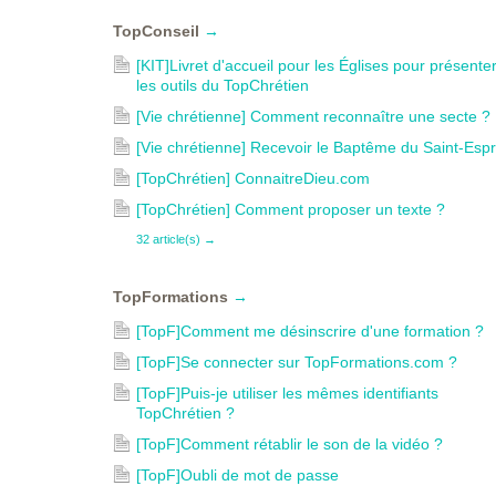
TopConseil
→
[KIT]Livret d'accueil pour les Églises pour présente
les outils du TopChrétien
[Vie chrétienne] Comment reconnaître une secte ?
[Vie chrétienne] Recevoir le Baptême du Saint-Espr
[TopChrétien] ConnaitreDieu.com
[TopChrétien] Comment proposer un texte ?
32 article(s)
→
TopFormations
→
[TopF]Comment me désinscrire d'une formation ?
[TopF]Se connecter sur TopFormations.com ?
[TopF]Puis-je utiliser les mêmes identifiants
TopChrétien ?
[TopF]Comment rétablir le son de la vidéo ?
[TopF]Oubli de mot de passe