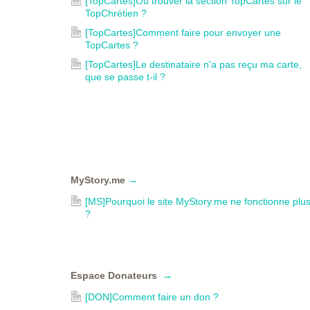
[TopCartes]Où trouver la section TopCartes sur le
TopChrétien ?
[TopCartes]Comment faire pour envoyer une
TopCartes ?
[TopCartes]Le destinataire n'a pas reçu ma carte,
que se passe t-il ?
MyStory.me
→
[MS]Pourquoi le site MyStory.me ne fonctionne plu
?
Espace Donateurs
→
[DON]Comment faire un don ?