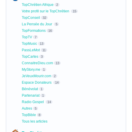
TopChrétien Afrique
2
Votre profil sur le TopChrétien
15
TopConseil
32
La Pensée du Jour
5
TopFormations
16
TopTV
7
TopMusic
13
PassLeMot
11
TopCartes
3
ConnaitreDieu.com
13
MyStory.me
1
JeVeuxMourir.com
2
Espace Donateurs
14
Bénévolat
1
Partenariat
1
Radio Gospel
14
Autres
5
TopBible
8
Tous les articles