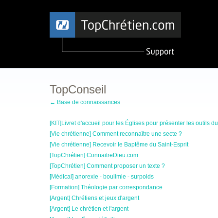
TopConseil
← Base de connaissances
[KIT]Livret d'accueil pour les Églises pour présenter les outils 
[Vie chrétienne] Comment reconnaître une secte ?
[Vie chrétienne] Recevoir le Baptême du Saint-Esprit
[TopChrétien] ConnaitreDieu.com
[TopChrétien] Comment proposer un texte ?
[Médical] anorexie - boulimie - surpoids
[Formation] Théologie par correspondance
[Argent] Chrétiens et jeux d'argent
[Argent] Le chrétien et l'argent