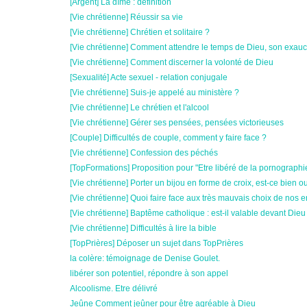
[Argent] La dîme : définition
[Vie chrétienne] Réussir sa vie
[Vie chrétienne] Chrétien et solitaire ?
[Vie chrétienne] Comment attendre le temps de Dieu, son exau
[Vie chrétienne] Comment discerner la volonté de Dieu
[Sexualité] Acte sexuel - relation conjugale
[Vie chrétienne] Suis-je appelé au ministère ?
[Vie chrétienne] Le chrétien et l'alcool
[Vie chrétienne] Gérer ses pensées, pensées victorieuses
[Couple] Difficultés de couple, comment y faire face ?
[Vie chrétienne] Confession des péchés
[TopFormations] Proposition pour "Etre libéré de la pornographi
[Vie chrétienne] Porter un bijou en forme de croix, est-ce bien o
[Vie chrétienne] Quoi faire face aux très mauvais choix de nos e
[Vie chrétienne] Baptême catholique : est-il valable devant Dieu
[Vie chrétienne] Difficultés à lire la bible
[TopPrières] Déposer un sujet dans TopPrières
la colère: témoignage de Denise Goulet.
libérer son potentiel, répondre à son appel
Alcoolisme. Etre délivré
Jeûne Comment jeûner pour être agréable à Dieu