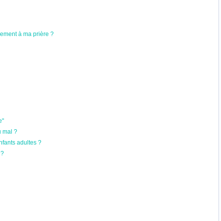
cement à ma prière ?
e"
u mal ?
nfants adultes ?
 ?