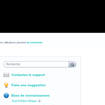
es utilisateurs peuvent
se connecter
Recherche
Contactez le support
Faire une suggestion
Base de connaissances
TopChrétien Afrique
2