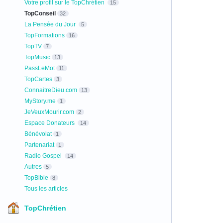
Votre profil sur le TopChrétien
15
TopConseil
32
La Pensée du Jour
5
TopFormations
16
TopTV
7
TopMusic
13
PassLeMot
11
TopCartes
3
ConnaitreDieu.com
13
MyStory.me
1
JeVeuxMourir.com
2
Espace Donateurs
14
Bénévolat
1
Partenariat
1
Radio Gospel
14
Autres
5
TopBible
8
Tous les articles
TopChrétien