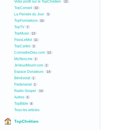
Votre profil sur le TopChrétien
15
TopConseil
32
La Pensée du Jour
5
TopFormations
16
TopTV
7
TopMusic
13
PassLeMot
11
TopCartes
3
ConnaitreDieu.com
13
MyStory.me
1
JeVeuxMourir.com
2
Espace Donateurs
14
Bénévolat
1
Partenariat
1
Radio Gospel
14
Autres
5
TopBible
8
Tous les articles
TopChrétien