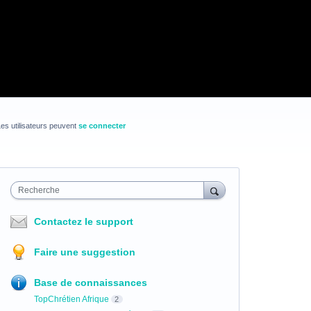
es utilisateurs peuvent
se connecter
Recherche
Contactez le support
Faire une suggestion
Base de connaissances
TopChrétien Afrique
2