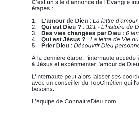
C’est un site d'annonce de l’Évangile inte
étapes :
1.   
L'amour de Dieu
 :
 La lettre d’amour
2.   
Qui est Dieu ?
 : 
321 - L’histoire de 
3.   
Des vies changées par Dieu
 : 
6 tém
4.   
Qui est Jésus ?
 : 
La lettre de Vie du
5.   
Prier Dieu
 : 
Découvrir Dieu personn
À la dernière étape, l'internaute accède à
à Jésus et expérimenter l'amour de Dieu
L'internaute peut alors laisser ses coordo
avec un conseiller du TopChrétien qui l'
besoins.
L'équipe de ConnaitreDieu.com