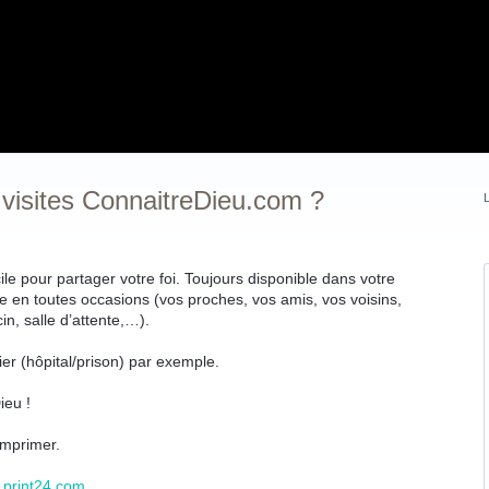
 visites ConnaitreDieu.com ?
L
le pour partager votre foi. Toujours disponible dans votre
ée en toutes occasions (vos proches, vos amis, vos voisins,
n, salle d’attente,…).
er (hôpital/prison) par exemple.
ieu !
 imprimer.
r
print24.com