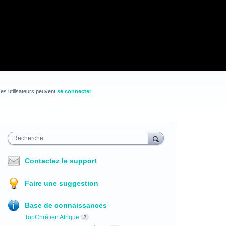
es utilisateurs peuvent
se connecter
Recherche
Contactez le support
Faire une suggestion
Base de connaissances
TopChrétien Afrique
2