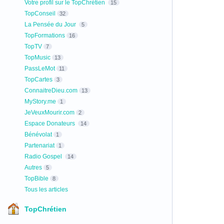
Votre profil sur le TopChrétien
15
TopConseil
32
La Pensée du Jour
5
TopFormations
16
TopTV
7
TopMusic
13
PassLeMot
11
TopCartes
3
ConnaitreDieu.com
13
MyStory.me
1
JeVeuxMourir.com
2
Espace Donateurs
14
Bénévolat
1
Partenariat
1
Radio Gospel
14
Autres
5
TopBible
8
Tous les articles
TopChrétien