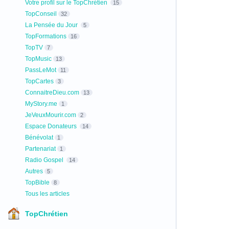
Votre profil sur le TopChrétien
15
TopConseil
32
La Pensée du Jour
5
TopFormations
16
TopTV
7
TopMusic
13
PassLeMot
11
TopCartes
3
ConnaitreDieu.com
13
MyStory.me
1
JeVeuxMourir.com
2
Espace Donateurs
14
Bénévolat
1
Partenariat
1
Radio Gospel
14
Autres
5
TopBible
8
Tous les articles
TopChrétien