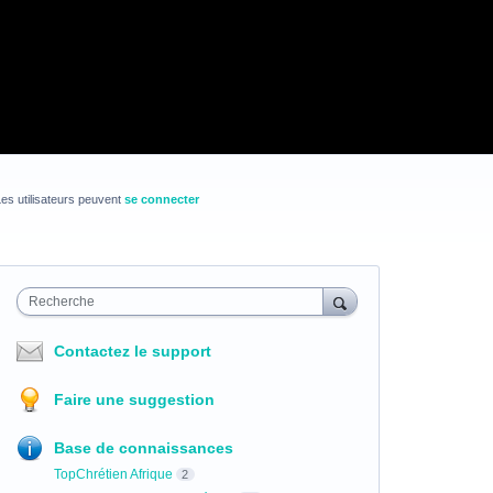
es utilisateurs peuvent
se connecter
Recherche
Contactez le support
Faire une suggestion
Base de connaissances
TopChrétien Afrique
2