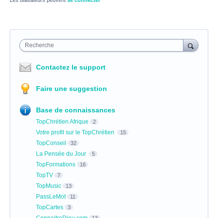
Les utilisateurs peuvent
se connecter
Recherche
Contactez le support
Faire une suggestion
Base de connaissances
TopChrétien Afrique
2
Votre profil sur le TopChrétien
15
TopConseil
32
La Pensée du Jour
5
TopFormations
16
TopTV
7
TopMusic
13
PassLeMot
11
TopCartes
3