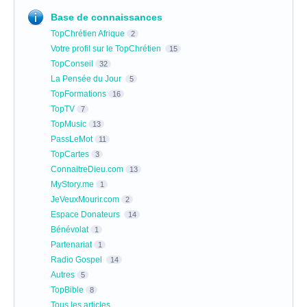
Base de connaissances
TopChrétien Afrique
2
Votre profil sur le TopChrétien
15
TopConseil
32
La Pensée du Jour
5
TopFormations
16
TopTV
7
TopMusic
13
PassLeMot
11
TopCartes
3
ConnaitreDieu.com
13
MyStory.me
1
JeVeuxMourir.com
2
Espace Donateurs
14
Bénévolat
1
Partenariat
1
Radio Gospel
14
Autres
5
TopBible
8
Tous les articles