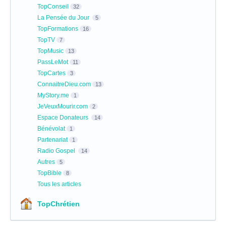
TopConseil
32
La Pensée du Jour
5
TopFormations
16
TopTV
7
TopMusic
13
PassLeMot
11
TopCartes
3
ConnaitreDieu.com
13
MyStory.me
1
JeVeuxMourir.com
2
Espace Donateurs
14
Bénévolat
1
Partenariat
1
Radio Gospel
14
Autres
5
TopBible
8
Tous les articles
TopChrétien