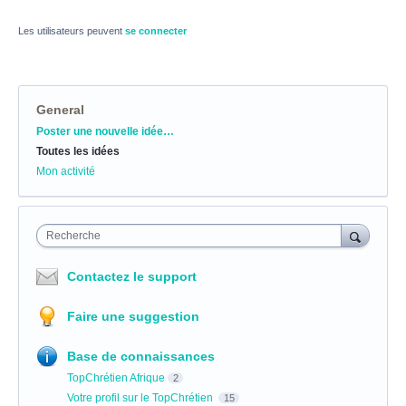
Les utilisateurs peuvent
se connecter
General
Catégories
Poster une nouvelle idée…
Toutes les idées
Mon activité
Recherche
Contactez le support
Faire une suggestion
Base de connaissances
TopChrétien Afrique
2
Votre profil sur le TopChrétien
15