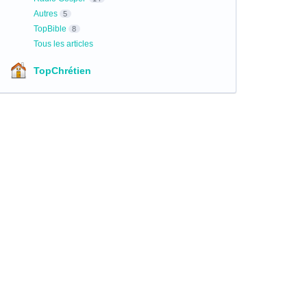
Autres
5
TopBible
8
Tous les articles
TopChrétien