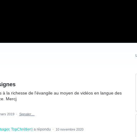
L
signes
s à la richesse de l'évangile au moyen de vidéos en langue des
ce. Mercj
mars 2019
·
Signaler…
nager, TopChrétien
)
a répondu
·
10 novembre 2020