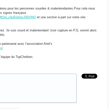
ontenu pour les personnes sourdes & malentendantes.Pour cela nous
s signes française
WXQBSd_z4uRJeIgxJ0DQNQ
et une section à part sur notre site :
hez ‘Je suis sourd et malentendant’ (voir capture en PJ), seront alors
tés.
partenariat avec l’association Ariel’s
s/
’équipe du TopChrétien.