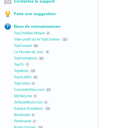
Contactez le support
Faire une suggestion
Base de connaissances
TopChrétien Afrique
2
Votre profil sur le TopChrétien
15
TopConseil
32
La Pensée du Jour
5
TopFormations
16
TopTV
7
TopMusic
13
PassLeMot
11
TopCartes
3
ConnaitreDieu.com
13
MyStory.me
1
JeVeuxMourir.com
2
Espace Donateurs
14
Bénévolat
1
Partenariat
1
Radio Gospel
14