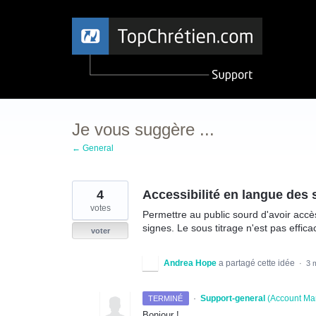
Aller
au
contenu
Je vous suggère ...
← General
4
Accessibilité en langue des 
votes
Permettre au public sourd d'avoir accè
signes. Le sous titrage n'est pas effica
voter
Andrea Hope
a partagé cette idée
·
3 
·
Support-general
(
Account Ma
TERMINÉ
Bonjour !