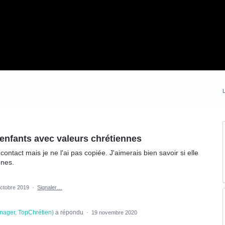
L
r enfants avec valeurs chrétiennes
ontact mais je ne l'ai pas copiée. J'aimerais bien savoir si elle
nnes.
octobre 2019
·
Signaler…
nager, TopChrétien
)
a répondu
·
19 novembre 2020