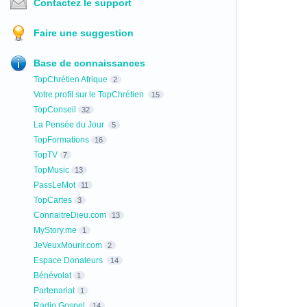
Contactez le support
Faire une suggestion
Base de connaissances
TopChrétien Afrique
2
Votre profil sur le TopChrétien
15
TopConseil
32
La Pensée du Jour
5
TopFormations
16
TopTV
7
TopMusic
13
PassLeMot
11
TopCartes
3
ConnaitreDieu.com
13
MyStory.me
1
JeVeuxMourir.com
2
Espace Donateurs
14
Bénévolat
1
Partenariat
1
Radio Gospel
14