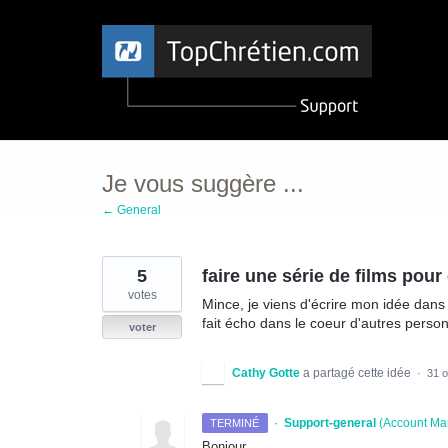
Aller
au
contenu
Je vous suggère ...
← General
5
faire une série de films pou
votes
Mince, je viens d'écrire mon idée dans c
fait écho dans le coeur d'autres perso
voter
Cathy Gotte
a partagé cette idée
·
31 
·
Support-general
(
Account Ma
TERMINÉ
Bonjour,