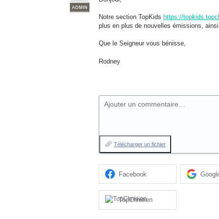
ADMIN
Notre section TopKids
https://topkids.top
plus en plus de nouvelles émissions, ainsi
Que le Seigneur vous bénisse,
Rodney
Ajouter un commentaire…
Télécharger un fichier
Facebook
Googl
TopChrétien