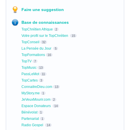
Faire une suggestion
Base de connaissances
TopChrétien Afrique
2
Votre profil sur le TopChrétien
15
TopConseil
32
La Pensée du Jour
5
TopFormations
16
TopTV
7
TopMusic
13
PassLeMot
11
TopCartes
3
ConnaitreDieu.com
13
MyStory.me
1
JeVeuxMourir.com
2
Espace Donateurs
14
Bénévolat
1
Partenariat
1
Radio Gospel
14