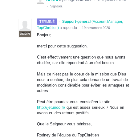
GH974
a partagé cette idée
·
11 septembre 2020
·
Signaler…
·
Support-general
(
Account Manager,
TERMINÉ
TopChrétien
)
a répondu
·
19 novembre 2020
ADMIN
Bonjour,
merci pour cette suggestion.
C’est effectivement une question que nous avons
étudiée, car elle répondrait à un réel besoin.
Mais ce n’est pas le coeur de la mission que Dieu
nous a confiée, de plus cela demande un travail de
modération considérable pour éviter les arnaques et
autres.
Peut-être pourriez-vous considérer le site
http://jetunoo.fr/
qui est assez sérieux ? Nous en
avons eu des retours positifs.
Que le Seigneur vous bénisse,
Rodney de l’équipe du TopChrétien