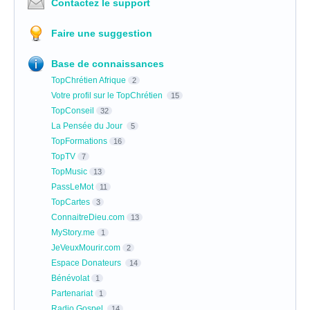
Contactez le support
Faire une suggestion
Base de connaissances
TopChrétien Afrique
2
Votre profil sur le TopChrétien
15
TopConseil
32
La Pensée du Jour
5
TopFormations
16
TopTV
7
TopMusic
13
PassLeMot
11
TopCartes
3
ConnaitreDieu.com
13
MyStory.me
1
JeVeuxMourir.com
2
Espace Donateurs
14
Bénévolat
1
Partenariat
1
Radio Gospel
14