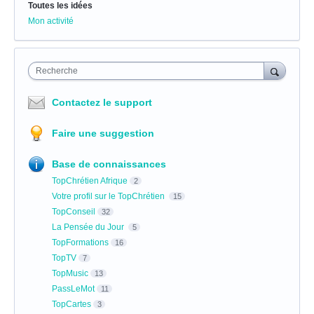
Toutes les idées
Mon activité
Recherche
Contactez le support
Faire une suggestion
Base de connaissances
TopChrétien Afrique
2
Votre profil sur le TopChrétien
15
TopConseil
32
La Pensée du Jour
5
TopFormations
16
TopTV
7
TopMusic
13
PassLeMot
11
TopCartes
3