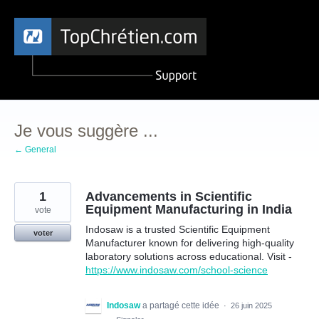
Aller
au
contenu
Je vous suggère ...
← General
1
Advancements in Scientific
Equipment Manufacturing in India
vote
Indosaw is a trusted Scientific Equipment
voter
Manufacturer known for delivering high-quality
laboratory solutions across educational. Visit -
https://www.indosaw.com/school-science
Indosaw
a partagé cette idée
·
26 juin 2025