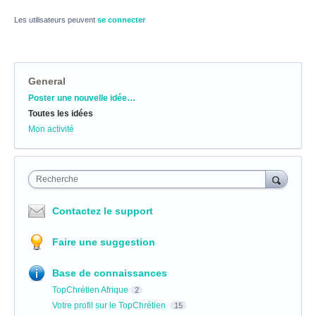
Les utilisateurs peuvent
se connecter
General
Catégories
Poster une nouvelle idée…
Toutes les idées
Mon activité
Recherche
Contactez le support
Faire une suggestion
Base de connaissances
TopChrétien Afrique
2
Votre profil sur le TopChrétien
15