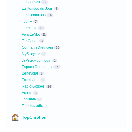
TopConseil
32
La Pensée du Jour
5
TopFormations
16
TopTV
7
TopMusic
13
PassLeMot
11
TopCartes
3
ConnaitreDieu.com
13
MyStory.me
1
JeVeuxMourir.com
2
Espace Donateurs
14
Bénévolat
1
Partenariat
1
Radio Gospel
14
Autres
5
TopBible
8
Tous les articles
TopChrétien