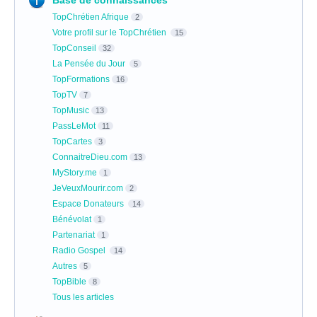
Base de connaissances
TopChrétien Afrique
2
Votre profil sur le TopChrétien
15
TopConseil
32
La Pensée du Jour
5
TopFormations
16
TopTV
7
TopMusic
13
PassLeMot
11
TopCartes
3
ConnaitreDieu.com
13
MyStory.me
1
JeVeuxMourir.com
2
Espace Donateurs
14
Bénévolat
1
Partenariat
1
Radio Gospel
14
Autres
5
TopBible
8
Tous les articles