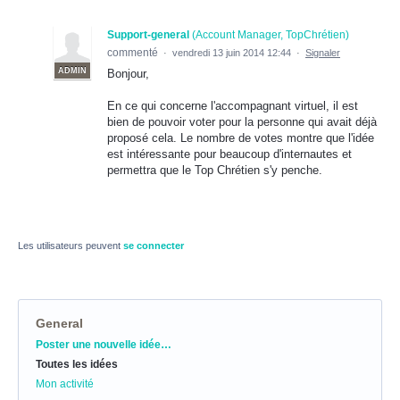
Support-general
(
Account Manager, TopChrétien
)
commenté
·
vendredi 13 juin 2014 12:44
·
Signaler
ADMIN
Bonjour,
En ce qui concerne l'accompagnant virtuel, il est
bien de pouvoir voter pour la personne qui avait déjà
proposé cela. Le nombre de votes montre que l'idée
est intéressante pour beaucoup d'internautes et
permettra que le Top Chrétien s'y penche.
Les utilisateurs peuvent
se connecter
General
Catégories
Poster une nouvelle idée…
Toutes les idées
Mon activité