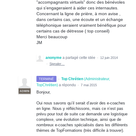
"accompagnants virtuels" donc des bénévoles
qui s'engageraient à aider ces internautes.
Concernant la ligne de prière, à mon avise ,
dans certains cas, une écoute et un échange
téléphonique seraient vraiment bénéfique pour
certains cas de détresse ( top conseil)
Merci beaucoup
JM
anonyme
a partagé cette idée
·
12 juin 2014
·
Signaler…
·
Top Chrétien
(
Administrateur,
TERMINÉ
TopChrétien
)
a répondu
·
7 mai 2015
ADMIN
Bonjour,
Oui nous savons qu’il serait d’avoir des e-coaches
en ligne. Nous y réfléchissons, mais ce n’est pas
prévu pour tout de suite car demande une logistique
complexe, une évolution technique, ainsi que de
nombreux e-coaches spécialisés dans les différents
thèmes de TopFormations (très difficile à trouver).