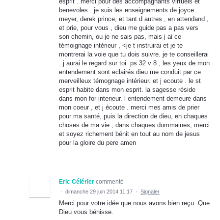
esprit . merci pour des accompagnants virtuels et
benevoles . je suis les enseignements de joyce
meyer, derek prince, et tant d autres , en attendand ,
et prie, pour vous , dieu me guide pas a pas vers
son chemin, ou je ne sais pas, mais j ai ce
témoignage intérieur , <je t instruirai et je te
montrerai la voie que tu dois suivre. je te conseillerai
. j aurai le regard sur toi. ps 32 v 8 , les yeux de mon
entendement sont eclairés.dieu me conduit par ce
merveilleux témognage intérieur. et j ecoute . le st
esprit habite dans mon esprit. la sagesse réside
dans mon for interieur. l entendement demeure dans
mon coeur , et j écoute . merci mes amis de prier
pour ma santé, puis la direction de dieu, en chaques
choses de ma vie , dans chaques dommaines, merci
et soyez richement bénit en tout au nom de jesus
pour la gloire du pere amen
Eric Célérier
commenté
·
dimanche 29 juin 2014 11:17
·
Signaler
Merci pour votre idée que nous avons bien reçu. Que
Dieu vous bénisse.