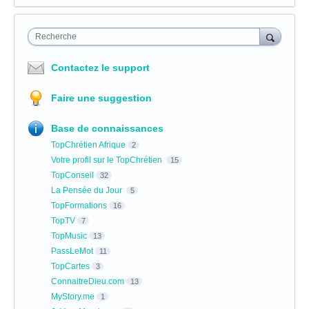
Recherche
Contactez le support
Faire une suggestion
Base de connaissances
TopChrétien Afrique
2
Votre profil sur le TopChrétien
15
TopConseil
32
La Pensée du Jour
5
TopFormations
16
TopTV
7
TopMusic
13
PassLeMot
11
TopCartes
3
ConnaitreDieu.com
13
MyStory.me
1