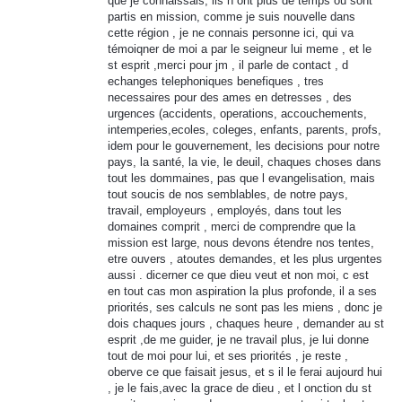
que je connaissais, ils n ont plus de temps ou sont
partis en mission, comme je suis nouvelle dans
cette région , je ne connais personne ici, qui va
témoiqner de moi a par le seigneur lui meme , et le
st esprit ,merci pour jm , il parle de contact , d
echanges telephoniques benefiques , tres
necessaires pour des ames en detresses , des
urgences (accidents, operations, accouchements,
intemperies,ecoles, coleges, enfants, parents, profs,
idem pour le gouvernement, les decisions pour notre
pays, la santé, la vie, le deuil, chaques choses dans
tout les dommaines, pas que l evangelisation, mais
tout soucis de nos semblables, de notre pays,
travail, employeurs , employés, dans tout les
domaines comprit , merci de comprendre que la
mission est large, nous devons étendre nos tentes,
etre ouvers , atoutes demandes, et les plus urgentes
aussi . dicerner ce que dieu veut et non moi, c est
en tout cas mon aspiration la plus profonde, il a ses
priorités, ses calculs ne sont pas les miens , donc je
dois chaques jours , chaques heure , demander au st
esprit ,de me guider, je ne travail plus, je lui donne
tout de moi pour lui, et ses priorités , je reste ,
oberve ce que faisait jesus, et s il le ferai aujourd hui
, je le fais,avec la grace de dieu , et l onction du st