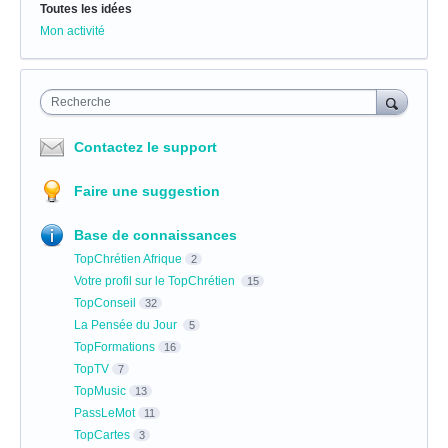
Toutes les idées
Mon activité
Recherche
Contactez le support
Faire une suggestion
Base de connaissances
TopChrétien Afrique
2
Votre profil sur le TopChrétien
15
TopConseil
32
La Pensée du Jour
5
TopFormations
16
TopTV
7
TopMusic
13
PassLeMot
11
TopCartes
3