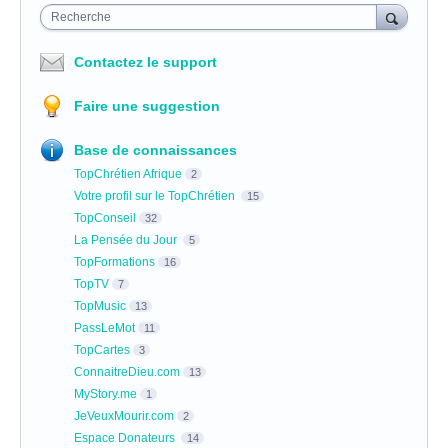
Recherche
Contactez le support
Faire une suggestion
Base de connaissances
TopChrétien Afrique
2
Votre profil sur le TopChrétien
15
TopConseil
32
La Pensée du Jour
5
TopFormations
16
TopTV
7
TopMusic
13
PassLeMot
11
TopCartes
3
ConnaitreDieu.com
13
MyStory.me
1
JeVeuxMourir.com
2
Espace Donateurs
14