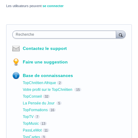
Les utilisateurs peuvent
se connecter
Recherche
Contactez le support
Faire une suggestion
Base de connaissances
TopChrétien Afrique
2
Votre profil sur le TopChrétien
15
TopConseil
32
La Pensée du Jour
5
TopFormations
16
TopTV
7
TopMusic
13
PassLeMot
11
TopCartes
3