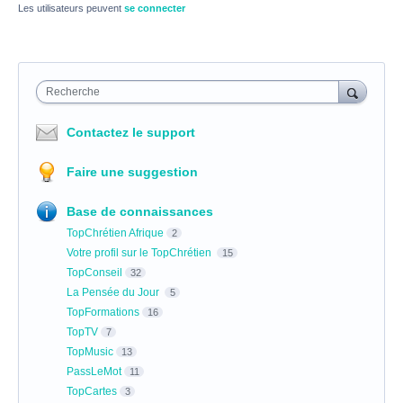
Les utilisateurs peuvent
se connecter
Recherche
Contactez le support
Faire une suggestion
Base de connaissances
TopChrétien Afrique
2
Votre profil sur le TopChrétien
15
TopConseil
32
La Pensée du Jour
5
TopFormations
16
TopTV
7
TopMusic
13
PassLeMot
11
TopCartes
3