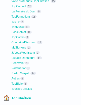
Votre profil sur le TopChrétien
15
TopConseil
32
La Pensée du Jour
5
TopFormations
16
TopTV
7
TopMusic
13
PassLeMot
11
TopCartes
3
ConnaitreDieu.com
13
MyStory.me
1
JeVeuxMourir.com
2
Espace Donateurs
14
Bénévolat
1
Partenariat
1
Radio Gospel
14
Autres
5
TopBible
8
Tous les articles
TopChrétien