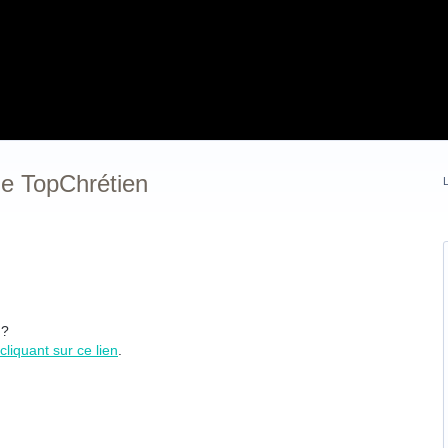
e TopChrétien
L
 ?
cliquant sur ce lien
.