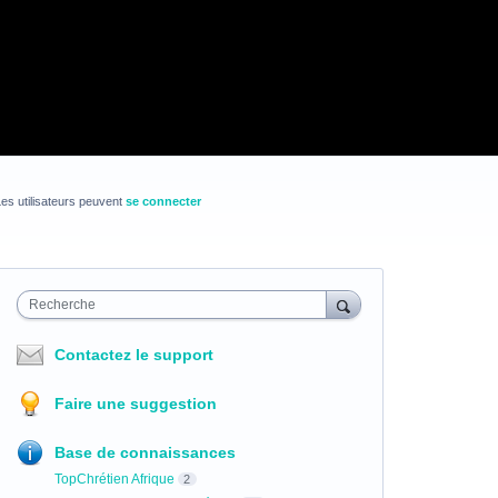
es utilisateurs peuvent
se connecter
Recherche
Contactez le support
Faire une suggestion
Base de connaissances
TopChrétien Afrique
2