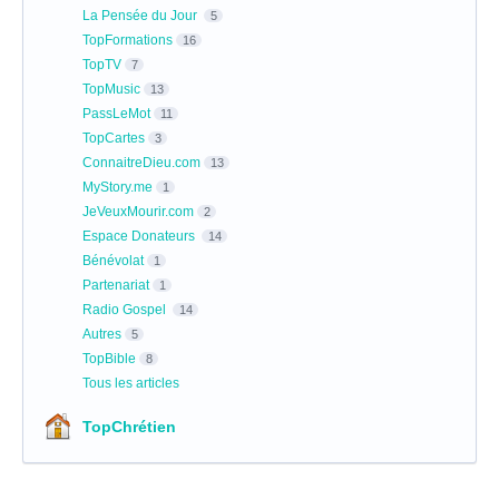
La Pensée du Jour
5
TopFormations
16
TopTV
7
TopMusic
13
PassLeMot
11
TopCartes
3
ConnaitreDieu.com
13
MyStory.me
1
JeVeuxMourir.com
2
Espace Donateurs
14
Bénévolat
1
Partenariat
1
Radio Gospel
14
Autres
5
TopBible
8
Tous les articles
TopChrétien