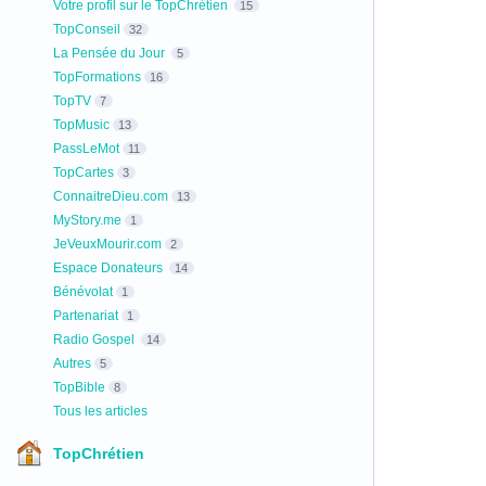
Votre profil sur le TopChrétien
15
TopConseil
32
La Pensée du Jour
5
TopFormations
16
TopTV
7
TopMusic
13
PassLeMot
11
TopCartes
3
ConnaitreDieu.com
13
MyStory.me
1
JeVeuxMourir.com
2
Espace Donateurs
14
Bénévolat
1
Partenariat
1
Radio Gospel
14
Autres
5
TopBible
8
Tous les articles
TopChrétien