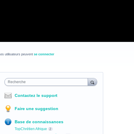
es utilisateurs peuvent
se connecter
Recherche
Contactez le support
Faire une suggestion
Base de connaissances
TopChrétien Afrique
2