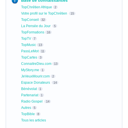
Base de connaissances
TopChrétien Afrique
2
Votre profil sur le TopChrétien
15
TopConseil
32
La Pensée du Jour
5
TopFormations
16
TopTV
7
TopMusic
13
PassLeMot
11
TopCartes
3
ConnaitreDieu.com
13
MyStory.me
1
JeVeuxMourir.com
2
Espace Donateurs
14
Bénévolat
1
Partenariat
1
Radio Gospel
14
Autres
5
TopBible
8
Tous les articles