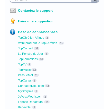
Contactez le support
Faire une suggestion
Base de connaissances
TopChrétien Afrique
2
Votre profil sur le TopChrétien
15
TopConseil
32
La Pensée du Jour
5
TopFormations
16
TopTV
7
TopMusic
13
PassLeMot
11
TopCartes
3
ConnaitreDieu.com
13
MyStory.me
1
JeVeuxMourir.com
2
Espace Donateurs
14
Bénévolat
1