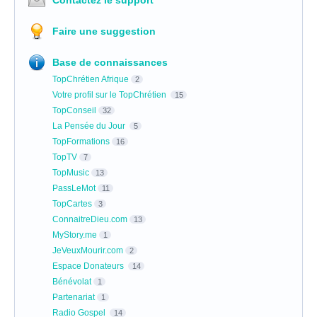
Contactez le support
Faire une suggestion
Base de connaissances
TopChrétien Afrique
2
Votre profil sur le TopChrétien
15
TopConseil
32
La Pensée du Jour
5
TopFormations
16
TopTV
7
TopMusic
13
PassLeMot
11
TopCartes
3
ConnaitreDieu.com
13
MyStory.me
1
JeVeuxMourir.com
2
Espace Donateurs
14
Bénévolat
1
Partenariat
1
Radio Gospel
14