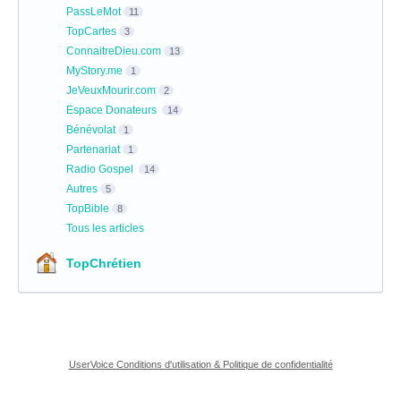
PassLeMot
11
TopCartes
3
ConnaitreDieu.com
13
MyStory.me
1
JeVeuxMourir.com
2
Espace Donateurs
14
Bénévolat
1
Partenariat
1
Radio Gospel
14
Autres
5
TopBible
8
Tous les articles
TopChrétien
UserVoice Conditions d'utilisation & Politique de confidentialité