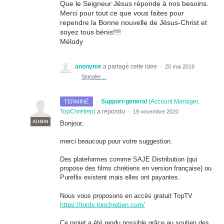
Que le Seigneur Jésus réponde à nos besoins.
Merci pour tout ce que vous faites pour
rependre la Bonne nouvelle de Jésus-Christ et
soyez tous bénis!!!!
Mélody
anonyme
a partagé cette idée
·
20 mai 2019
·
Signaler…
·
Support-general
(
Account Manager,
TERMINÉ
TopChrétien
)
a répondu
·
19 novembre 2020
ADMIN
Bonjour,
merci beaucoup pour votre suggestion.
Des plateformes comme
SAJE
Distribution (qui
propose des films chrétiens en version française) ou
Pureflix existent mais elles ont payantes.
Nous vous proposons en accès gratuit TopTV
https://toptv.topchretien.com/
Ce projet a été rendu possible grâce au soutien des