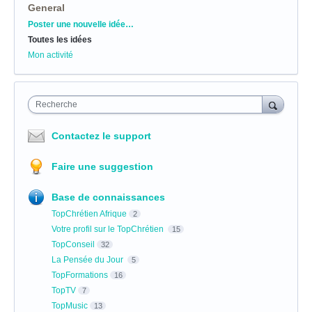
General
Catégories
Poster une nouvelle idée…
Toutes les idées
Mon activité
Recherche
Contactez le support
Faire une suggestion
Base de connaissances
TopChrétien Afrique
2
Votre profil sur le TopChrétien
15
TopConseil
32
La Pensée du Jour
5
TopFormations
16
TopTV
7
TopMusic
13