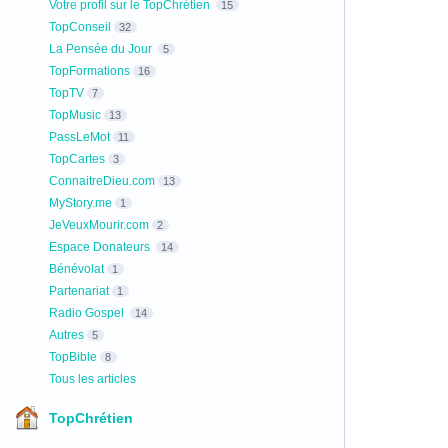
Votre profil sur le TopChrétien
15
TopConseil
32
La Pensée du Jour
5
TopFormations
16
TopTV
7
TopMusic
13
PassLeMot
11
TopCartes
3
ConnaitreDieu.com
13
MyStory.me
1
JeVeuxMourir.com
2
Espace Donateurs
14
Bénévolat
1
Partenariat
1
Radio Gospel
14
Autres
5
TopBible
8
Tous les articles
TopChrétien