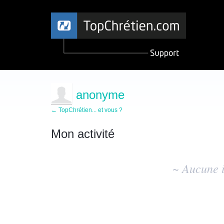
anonyme
← TopChrétien... et vous ?
Mon activité
Aucun
résultat
~ Aucune i
d'idée
existant