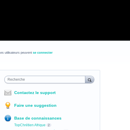
es utilisateurs peuvent
se connecter
Recherche
Contactez le support
Faire une suggestion
Base de connaissances
TopChrétien Afrique
2