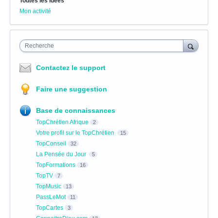
Toutes les idées
Mon activité
Recherche
Contactez le support
Faire une suggestion
Base de connaissances
TopChrétien Afrique
2
Votre profil sur le TopChrétien
15
TopConseil
32
La Pensée du Jour
5
TopFormations
16
TopTV
7
TopMusic
13
PassLeMot
11
TopCartes
3