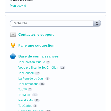
Toutes les idées
Mon activité
Recherche
Contactez le support
Faire une suggestion
Base de connaissances
TopChrétien Afrique
2
Votre profil sur le TopChrétien
15
TopConseil
32
La Pensée du Jour
5
TopFormations
16
TopTV
7
TopMusic
13
PassLeMot
11
TopCartes
3