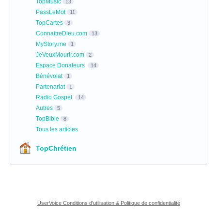
TopMusic
13
PassLeMot
11
TopCartes
3
ConnaitreDieu.com
13
MyStory.me
1
JeVeuxMourir.com
2
Espace Donateurs
14
Bénévolat
1
Partenariat
1
Radio Gospel
14
Autres
5
TopBible
8
Tous les articles
TopChrétien
UserVoice Conditions d'utilisation & Politique de confidentialité