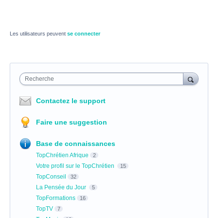
Les utilisateurs peuvent
se connecter
Recherche
Contactez le support
Faire une suggestion
Base de connaissances
TopChrétien Afrique
2
Votre profil sur le TopChrétien
15
TopConseil
32
La Pensée du Jour
5
TopFormations
16
TopTV
7