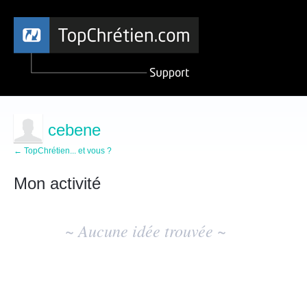
cebene
← TopChrétien... et vous ?
Mon activité
Aucun
résultat
~ Aucune idée trouvée ~
d'idée
existant