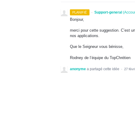
·
Support-general
(
Accoun
PLANIFIÉ
Bonjour,
merci pour cette suggestion. C’est un
nos applications.
Que le Seigneur vous bénisse,
Rodney de l’équipe du TopChrétien
anonyme
a partagé cette idée
·
27 févr