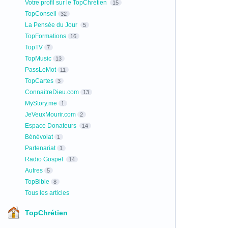
Votre profil sur le TopChrétien
15
TopConseil
32
La Pensée du Jour
5
TopFormations
16
TopTV
7
TopMusic
13
PassLeMot
11
TopCartes
3
ConnaitreDieu.com
13
MyStory.me
1
JeVeuxMourir.com
2
Espace Donateurs
14
Bénévolat
1
Partenariat
1
Radio Gospel
14
Autres
5
TopBible
8
Tous les articles
TopChrétien