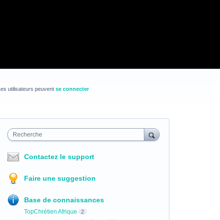
es utilisateurs peuvent
se connecter
Recherche
Contactez le support
Faire une suggestion
Base de connaissances
TopChrétien Afrique
2