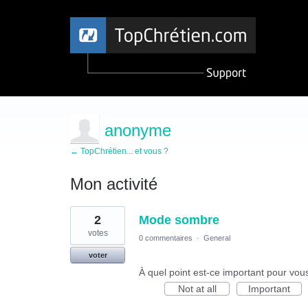
anonyme
← TopChrétien... et vous ?
Mon activité
1
2
Mode sombre
résultat
trouvé
votes
0 commentaires
·
General
voter
À quel point est-ce important pour vou
Not at all
Important