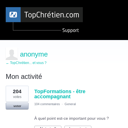
anonyme
← TopChrétien... et vous ?
Mon activité
1
204
TopFormations - être
résultat
trouvé
accompagnant
votes
104 commentaires
·
General
voter
À quel point est-ce important pour vous ?