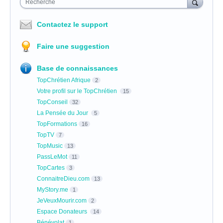
Recherche
Contactez le support
Faire une suggestion
Base de connaissances
TopChrétien Afrique
2
Votre profil sur le TopChrétien
15
TopConseil
32
La Pensée du Jour
5
TopFormations
16
TopTV
7
TopMusic
13
PassLeMot
11
TopCartes
3
ConnaitreDieu.com
13
MyStory.me
1
JeVeuxMourir.com
2
Espace Donateurs
14
Bénévolat
1