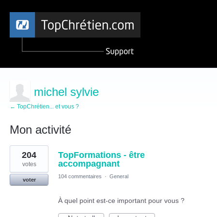
michel sylvie
← TopChrétien... et vous ?
Mon activité
1
204
TopFormations - être
résultat
trouvé
accompagnant
votes
104 commentaires
·
General
voter
À quel point est-ce important pour vous ?