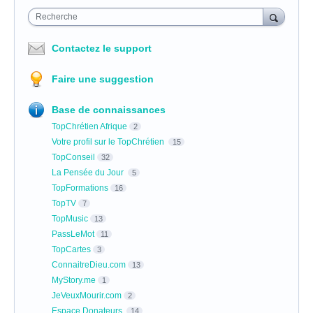
Recherche
Contactez le support
Faire une suggestion
Base de connaissances
TopChrétien Afrique
2
Votre profil sur le TopChrétien
15
TopConseil
32
La Pensée du Jour
5
TopFormations
16
TopTV
7
TopMusic
13
PassLeMot
11
TopCartes
3
ConnaitreDieu.com
13
MyStory.me
1
JeVeuxMourir.com
2
Espace Donateurs
14