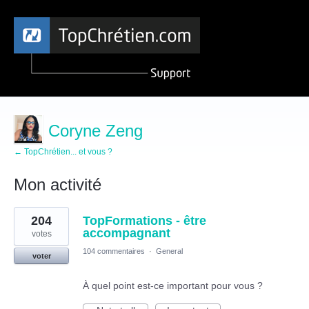
Coryne Zeng
← TopChrétien... et vous ?
Mon activité
1
204
TopFormations - être
résultat
trouvé
accompagnant
votes
104 commentaires
·
General
voter
À quel point est-ce important pour vous ?