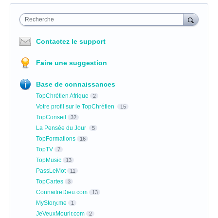
Recherche
Contactez le support
Faire une suggestion
Base de connaissances
TopChrétien Afrique
2
Votre profil sur le TopChrétien
15
TopConseil
32
La Pensée du Jour
5
TopFormations
16
TopTV
7
TopMusic
13
PassLeMot
11
TopCartes
3
ConnaitreDieu.com
13
MyStory.me
1
JeVeuxMourir.com
2