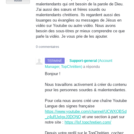
voter
malentendants qui ont besoin de la parole de Dieu.
J'ai aussi des sœurs et frères sourds ou
malentendants chrétiens. Ils regardent aussi des
louanges ou évangiles ou messages de Jésus en
vidéo sur Youtube ou autre vidéo. Nous avons
besoin des sous-titres pr mieux comprendre ce que
parle la vidéo. Je vous prie de les ajouter.
0 commentaires
·
Support-general
(
Account
TERMINÉ
Manager, TopChrétien
)
a répondu
Bonjour !
Nous travaillons activement à créer du contenu
pour les personnes sourdes & malentendantes.
Pour cela nous avons créé une chaîne Youtube
Langue des signes française
https://www.youtube.com/channel/UCWXQBSd
_z4uRJeIgxJ0DQNQ
et une section à part sur
notre site :
https://lsf.topchretien.com/
Depuis votre profil sur le TopChrétien, cochez