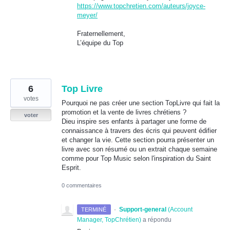
https://www.topchretien.com/auteurs/joyce-
meyer/
Fraternellement,
L’équipe du Top
6
Top Livre
votes
Pourquoi ne pas créer une section TopLivre qui fait la
promotion et la vente de livres chrétiens ?
voter
Dieu inspire ses enfants à partager une forme de
connaissance à travers des écris qui peuvent édifier
et changer la vie. Cette section pourra présenter un
livre avec son résumé ou un extrait chaque semaine
comme pour Top Music selon l'inspiration du Saint
Esprit.
0 commentaires
·
Support-general
(
Account
TERMINÉ
Manager, TopChrétien
)
a répondu