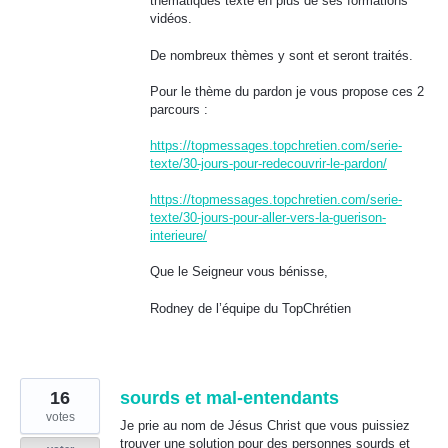
thématiques texte en plus de ses formations
vidéos.
De nombreux thèmes y sont et seront traités.
Pour le thème du pardon je vous propose ces 2
parcours :
https://topmessages.topchretien.com/serie-
texte/30-jours-pour-redecouvrir-le-pardon/
https://topmessages.topchretien.com/serie-
texte/30-jours-pour-aller-vers-la-guerison-
interieure/
Que le Seigneur vous bénisse,
Rodney de l’équipe du TopChrétien
16
sourds et mal-entendants
votes
Je prie au nom de Jésus Christ que vous puissiez
trouver une solution pour des personnes sourds et