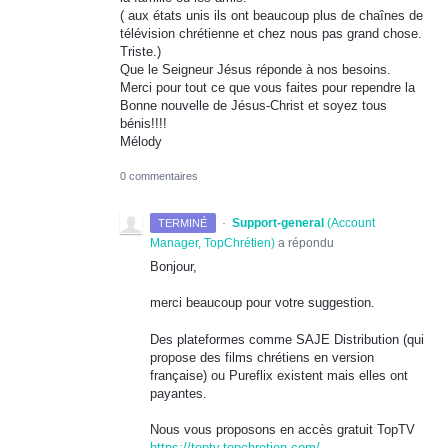
( aux états unis ils ont beaucoup plus de chaînes de
télévision chrétienne et chez nous pas grand chose.
Triste.)
Que le Seigneur Jésus réponde à nos besoins.
Merci pour tout ce que vous faites pour rependre la
Bonne nouvelle de Jésus-Christ et soyez tous
bénis!!!!
Mélody
0 commentaires
·
Support-general
(
Account
TERMINÉ
Manager, TopChrétien
)
a répondu
Bonjour,
merci beaucoup pour votre suggestion.
Des plateformes comme
SAJE
Distribution (qui
propose des films chrétiens en version
française) ou Pureflix existent mais elles ont
payantes.
Nous vous proposons en accès gratuit TopTV
https://toptv.topchretien.com/